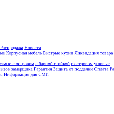
Распродажа
Новости
ные
Корпусная мебель
Быстрые кухни
Ликвидация товара
рямые с островом
с барной стойкой
с островом
угловые
ызов замерщика
Гарантия
Защита от подделки
Оплата
Р
ы
Информация для СМИ