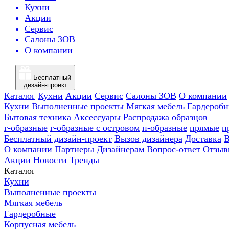
Кухни
Акции
Сервис
Салоны ЗОВ
О компании
Бесплатный
дизайн-проект
Каталог
Кухни
Акции
Сервис
Салоны ЗОВ
О компании
Кухни
Выполненные проекты
Мягкая мебель
Гардероб
Бытовая техника
Аксессуары
Распродажа образцов
г-образные
г-образные с островом
п-образные
прямые
п
Бесплатный дизайн-проект
Вызов дизайнера
Доставка
В
О компании
Партнеры
Дизайнерам
Вопрос-ответ
Отзыв
Акции
Новости
Тренды
Каталог
Кухни
Выполненные проекты
Мягкая мебель
Гардеробные
Корпусная мебель