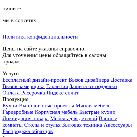
пишите
мы в соцсетях
Политика конфиденциальности
Цены на сайте указаны справочно.
Для уточнения цены обращайтесь в салоны
продаж.
Услуги
Бесплатный дизайн-проект
Вызов дизайнера
Доставка
Вызов замерщика
Гарантия
Защита от подделки
Оплата
Рассрочка
Яндекс сплит
Продукция
Кухни
Выполненные проекты
Мягкая мебель
Гардеробные
Корпусная мебель
Быстрые кухни
Ликвидация товара
Мебель для детской
Ванные
комнаты
Столы и стулья
Бытовая техника
Аксессуары
Распродажа образцов