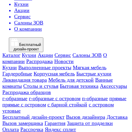
Кухни
Акции
Сервис
Салоны ЗОВ
О компании
Бесплатный
дизайн-проект
Каталог
Кухни
Акции
Сервис
Салоны ЗОВ
О
компании
Распродажа
Новости
Кухни
Выполненные проекты
Мягкая мебель
Гардеробные
Корпусная мебель
Быстрые кухни
Ликвидация товара
Мебель для детской
Ванные
комнаты
Столы и стулья
Бытовая техника
Аксессуары
Распродажа образцов
г-образные
г-образные с островом
п-образные
прямые
прямые с островом
с барной стойкой
с островом
угловые
Бесплатный дизайн-проект
Вызов дизайнера
Доставка
Вызов замерщика
Гарантия
Защита от подделки
Оплата
Рассрочка
Яндекс сплит