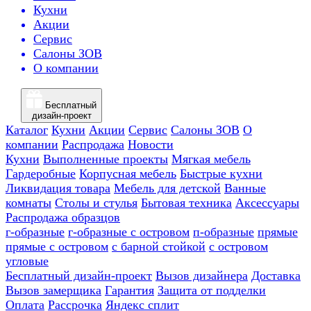
Кухни
Акции
Сервис
Салоны ЗОВ
О компании
Бесплатный
дизайн-проект
Каталог
Кухни
Акции
Сервис
Салоны ЗОВ
О
компании
Распродажа
Новости
Кухни
Выполненные проекты
Мягкая мебель
Гардеробные
Корпусная мебель
Быстрые кухни
Ликвидация товара
Мебель для детской
Ванные
комнаты
Столы и стулья
Бытовая техника
Аксессуары
Распродажа образцов
г-образные
г-образные с островом
п-образные
прямые
прямые с островом
с барной стойкой
с островом
угловые
Бесплатный дизайн-проект
Вызов дизайнера
Доставка
Вызов замерщика
Гарантия
Защита от подделки
Оплата
Рассрочка
Яндекс сплит