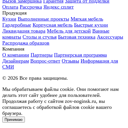
Вызов замерщика
Гарантия
Защита от подделки
Оплата
Рассрочка
Яндекс сплит
Продукция
Кухни
Выполненные проекты
Мягкая мебель
Гардеробные
Корпусная мебель
Быстрые кухни
Ликвидация товара
Мебель для детской
Ванные
комнаты
Столы и стулья
Бытовая техника
Аксессуары
Распродажа образцов
Компания
О компании
Партнеры
Партнерская программа
Дизайнерам
Вопрос-ответ
Отзывы
Информация для
СМИ
©
2026
Все права защищены.
Мы обрабатываем файлы cookie. Они помогают нам
делать этот сайт удобнее для пользователей.
Продолжая работу с сайтом zov-noginsk.ru, вы
соглашаетесь с обработкой файлов cookie вашего
браузера.
Принимаю