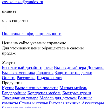
zov-zakaz4@yandex.ru
пишите
мы в соцсетях
Политика конфиденциальности
Цены на сайте указаны справочно.
Для уточнения цены обращайтесь в салоны
продаж.
Услуги
Бесплатный дизайн-проект
Вызов дизайнера
Доставка
Вызов замерщика
Гарантия
Защита от подделки
Оплата
Рассрочка
Яндекс сплит
Продукция
Кухни
Выполненные проекты
Мягкая мебель
Гардеробные
Корпусная мебель
Быстрые кухни
Ликвидация товара
Мебель для детской
Ванные
комнаты
Столы и стулья
Бытовая техника
Аксессуары
Распродажа образцов