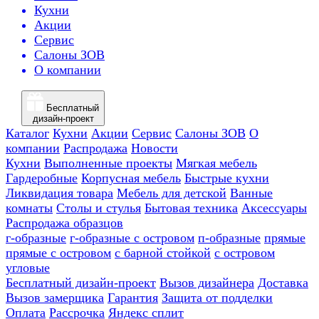
Кухни
Акции
Сервис
Салоны ЗОВ
О компании
Бесплатный
дизайн-проект
Каталог
Кухни
Акции
Сервис
Салоны ЗОВ
О
компании
Распродажа
Новости
Кухни
Выполненные проекты
Мягкая мебель
Гардеробные
Корпусная мебель
Быстрые кухни
Ликвидация товара
Мебель для детской
Ванные
комнаты
Столы и стулья
Бытовая техника
Аксессуары
Распродажа образцов
г-образные
г-образные с островом
п-образные
прямые
прямые с островом
с барной стойкой
с островом
угловые
Бесплатный дизайн-проект
Вызов дизайнера
Доставка
Вызов замерщика
Гарантия
Защита от подделки
Оплата
Рассрочка
Яндекс сплит