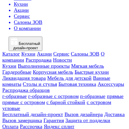
Кухни
Акции
Сервис
Салоны ЗОВ
О компании
Бесплатный
дизайн-проект
Каталог
Кухни
Акции
Сервис
Салоны ЗОВ
О
компании
Распродажа
Новости
Кухни
Выполненные проекты
Мягкая мебель
Гардеробные
Корпусная мебель
Быстрые кухни
Ликвидация товара
Мебель для детской
Ванные
комнаты
Столы и стулья
Бытовая техника
Аксессуары
Распродажа образцов
г-образные
г-образные с островом
п-образные
прямые
прямые с островом
с барной стойкой
с островом
угловые
Бесплатный дизайн-проект
Вызов дизайнера
Доставка
Вызов замерщика
Гарантия
Защита от подделки
Оплата
Рассрочка
Яндекс сплит