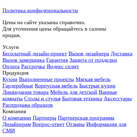
Политика конфиденциальности
Цены на сайте указаны справочно.
Для уточнения цены обращайтесь в салоны
продаж.
Услуги
Бесплатный дизайн-проект
Вызов дизайнера
Доставка
Вызов замерщика
Гарантия
Защита от подделки
Оплата
Рассрочка
Яндекс сплит
Продукция
Кухни
Выполненные проекты
Мягкая мебель
Гардеробные
Корпусная мебель
Быстрые кухни
Ликвидация товара
Мебель для детской
Ванные
комнаты
Столы и стулья
Бытовая техника
Аксессуары
Распродажа образцов
Компания
О компании
Партнеры
Партнерская программа
Дизайнерам
Вопрос-ответ
Отзывы
Информация для
СМИ