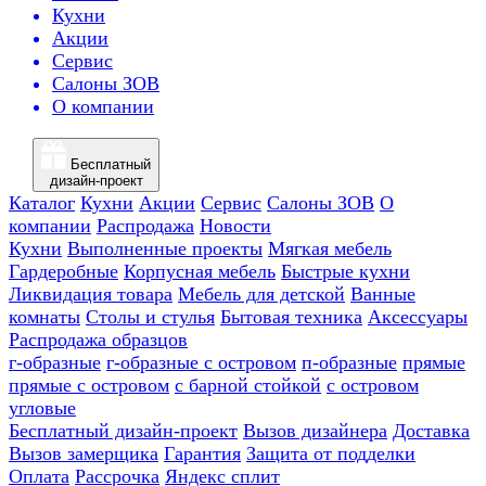
Кухни
Акции
Сервис
Салоны ЗОВ
О компании
Бесплатный
дизайн-проект
Каталог
Кухни
Акции
Сервис
Салоны ЗОВ
О
компании
Распродажа
Новости
Кухни
Выполненные проекты
Мягкая мебель
Гардеробные
Корпусная мебель
Быстрые кухни
Ликвидация товара
Мебель для детской
Ванные
комнаты
Столы и стулья
Бытовая техника
Аксессуары
Распродажа образцов
г-образные
г-образные с островом
п-образные
прямые
прямые с островом
с барной стойкой
с островом
угловые
Бесплатный дизайн-проект
Вызов дизайнера
Доставка
Вызов замерщика
Гарантия
Защита от подделки
Оплата
Рассрочка
Яндекс сплит