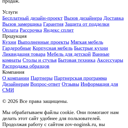
продаж.
Услуги
Бесплатный дизайн-проект
Вызов дизайнера
Доставка
Вызов замерщика
Гарантия
Защита от подделки
Оплата
Рассрочка
Яндекс сплит
Продукция
Кухни
Выполненные проекты
Мягкая мебель
Гардеробные
Корпусная мебель
Быстрые кухни
Ликвидация товара
Мебель для детской
Ванные
комнаты
Столы и стулья
Бытовая техника
Аксессуары
Распродажа образцов
Компания
О компании
Партнеры
Партнерская программа
Дизайнерам
Вопрос-ответ
Отзывы
Информация для
СМИ
©
2026
Все права защищены.
Мы обрабатываем файлы cookie. Они помогают нам
делать этот сайт удобнее для пользователей.
Продолжая работу с сайтом zov-noginsk.ru, вы