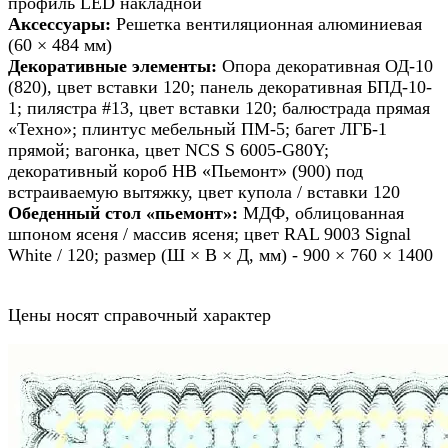
профиль LED накладной
Аксессуары:
Решетка вентиляционная алюминиевая
(60 × 484 мм)
Декоративные элементы:
Опора декоративная ОД-10
(820), цвет вставки 120; панель декоративная БПД-10-
1; пилястра #13, цвет вставки 120; балюстрада прямая
«Техно»; плинтус мебельный ПМ-5; багет ЛГБ-1
прямой; вагонка, цвет NCS S 6005-G80Y;
декоративный короб HB «Пьемонт» (900) под
встраиваемую вытяжку, цвет купола / вставки 120
Обеденный стол «пьемонт»:
МДФ, облицованная
шпоном ясеня / массив ясеня; цвет RAL 9003 Signal
White / 120; размер (Ш × В × Д, мм) - 900 × 760 × 1400
Цены носят справочный характер