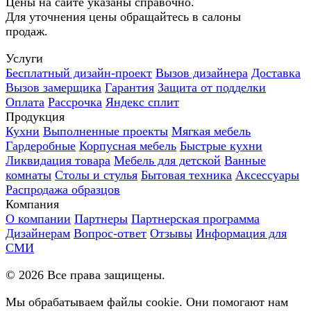
Цены на сайте указаны справочно.
Для уточнения цены обращайтесь в салоны
продаж.
Услуги
Бесплатный дизайн-проект
Вызов дизайнера
Доставка
Вызов замерщика
Гарантия
Защита от подделки
Оплата
Рассрочка
Яндекс сплит
Продукция
Кухни
Выполненные проекты
Мягкая мебель
Гардеробные
Корпусная мебель
Быстрые кухни
Ликвидация товара
Мебель для детской
Ванные
комнаты
Столы и стулья
Бытовая техника
Аксессуары
Распродажа образцов
Компания
О компании
Партнеры
Партнерская программа
Дизайнерам
Вопрос-ответ
Отзывы
Информация для
СМИ
©
2026
Все права защищены.
Мы обрабатываем файлы cookie. Они помогают нам