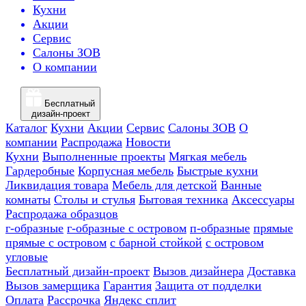
Кухни
Акции
Сервис
Салоны ЗОВ
О компании
Бесплатный
дизайн-проект
Каталог
Кухни
Акции
Сервис
Салоны ЗОВ
О
компании
Распродажа
Новости
Кухни
Выполненные проекты
Мягкая мебель
Гардеробные
Корпусная мебель
Быстрые кухни
Ликвидация товара
Мебель для детской
Ванные
комнаты
Столы и стулья
Бытовая техника
Аксессуары
Распродажа образцов
г-образные
г-образные с островом
п-образные
прямые
прямые с островом
с барной стойкой
с островом
угловые
Бесплатный дизайн-проект
Вызов дизайнера
Доставка
Вызов замерщика
Гарантия
Защита от подделки
Оплата
Рассрочка
Яндекс сплит