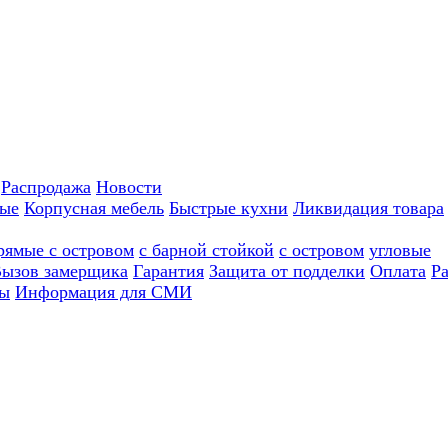
Распродажа
Новости
ные
Корпусная мебель
Быстрые кухни
Ликвидация товара
рямые с островом
с барной стойкой
с островом
угловые
ызов замерщика
Гарантия
Защита от подделки
Оплата
Р
ы
Информация для СМИ