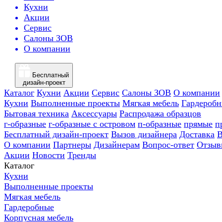
Кухни
Акции
Сервис
Салоны ЗОВ
О компании
Бесплатный
дизайн-проект
Каталог
Кухни
Акции
Сервис
Салоны ЗОВ
О компании
Кухни
Выполненные проекты
Мягкая мебель
Гардероб
Бытовая техника
Аксессуары
Распродажа образцов
г-образные
г-образные с островом
п-образные
прямые
п
Бесплатный дизайн-проект
Вызов дизайнера
Доставка
В
О компании
Партнеры
Дизайнерам
Вопрос-ответ
Отзыв
Акции
Новости
Тренды
Каталог
Кухни
Выполненные проекты
Мягкая мебель
Гардеробные
Корпусная мебель