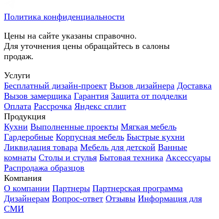
Политика конфиденциальности
Цены на сайте указаны справочно.
Для уточнения цены обращайтесь в салоны
продаж.
Услуги
Бесплатный дизайн-проект
Вызов дизайнера
Доставка
Вызов замерщика
Гарантия
Защита от подделки
Оплата
Рассрочка
Яндекс сплит
Продукция
Кухни
Выполненные проекты
Мягкая мебель
Гардеробные
Корпусная мебель
Быстрые кухни
Ликвидация товара
Мебель для детской
Ванные
комнаты
Столы и стулья
Бытовая техника
Аксессуары
Распродажа образцов
Компания
О компании
Партнеры
Партнерская программа
Дизайнерам
Вопрос-ответ
Отзывы
Информация для
СМИ