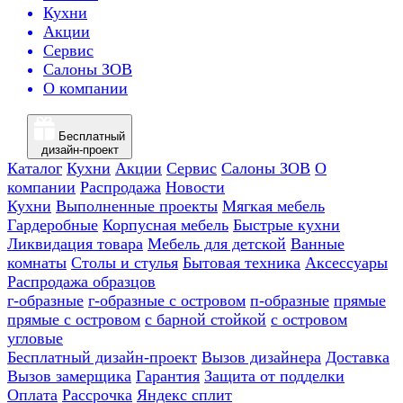
Кухни
Акции
Сервис
Салоны ЗОВ
О компании
Бесплатный
дизайн-проект
Каталог
Кухни
Акции
Сервис
Салоны ЗОВ
О
компании
Распродажа
Новости
Кухни
Выполненные проекты
Мягкая мебель
Гардеробные
Корпусная мебель
Быстрые кухни
Ликвидация товара
Мебель для детской
Ванные
комнаты
Столы и стулья
Бытовая техника
Аксессуары
Распродажа образцов
г-образные
г-образные с островом
п-образные
прямые
прямые с островом
с барной стойкой
с островом
угловые
Бесплатный дизайн-проект
Вызов дизайнера
Доставка
Вызов замерщика
Гарантия
Защита от подделки
Оплата
Рассрочка
Яндекс сплит