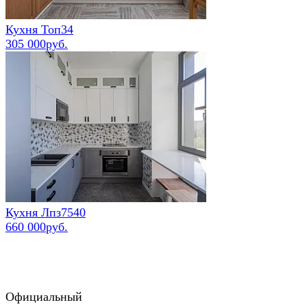
Кухня Топ34
305 000руб.
Кухня Лпз7540
660 000руб.
Официальный