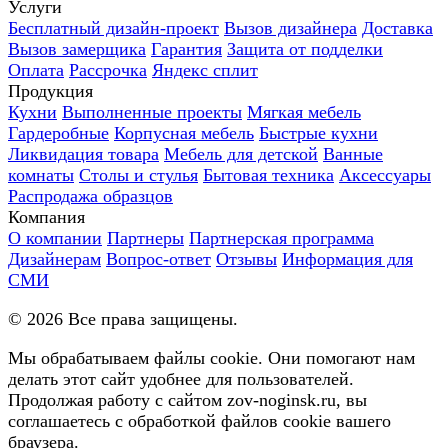
Услуги
Бесплатный дизайн-проект
Вызов дизайнера
Доставка
Вызов замерщика
Гарантия
Защита от подделки
Оплата
Рассрочка
Яндекс сплит
Продукция
Кухни
Выполненные проекты
Мягкая мебель
Гардеробные
Корпусная мебель
Быстрые кухни
Ликвидация товара
Мебель для детской
Ванные
комнаты
Столы и стулья
Бытовая техника
Аксессуары
Распродажа образцов
Компания
О компании
Партнеры
Партнерская программа
Дизайнерам
Вопрос-ответ
Отзывы
Информация для
СМИ
©
2026
Все права защищены.
Мы обрабатываем файлы cookie. Они помогают нам
делать этот сайт удобнее для пользователей.
Продолжая работу с сайтом zov-noginsk.ru, вы
соглашаетесь с обработкой файлов cookie вашего
браузера.