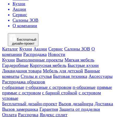
Кухни
Акции
Сервис
Салоны ЗОВ
О компании
Бесплатный
дизайн-проект
Каталог
Кухни
Акции
Сервис
Салоны ЗОВ
О
компании
Распродажа
Новости
Кухни
Выполненные проекты
Мягкая мебель
Гардеробные
Корпусная мебель
Быстрые кухни
Ликвидация товара
Мебель для детской
Ванные
комнаты
Столы и стулья
Бытовая техника
Аксессуары
Распродажа образцов
г-образные
г-образные с островом
п-образные
прямые
прямые с островом
с барной стойкой
с островом
угловые
Бесплатный дизайн-проект
Вызов дизайнера
Доставка
Вызов замерщика
Гарантия
Защита от подделки
Оплата
Рассрочка
Яндекс сплит