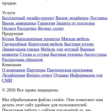
продаж.
Услуги
Бесплатный дизайн-проект
Вызов дизайнера
Доставка
Вызов замерщика
Гарантия
Защита от подделки
Оплата
Рассрочка
Яндекс сплит
Продукция
Кухни
Выполненные проекты
Мягкая мебель
Гардеробные
Корпусная мебель
Быстрые кухни
Ликвидация товара
Мебель для детской
Ванные
комнаты
Столы и стулья
Бытовая техника
Аксессуары
Распродажа образцов
Компания
О компании
Партнеры
Партнерская программа
Дизайнерам
Вопрос-ответ
Отзывы
Информация для
СМИ
©
2026
Все права защищены.
Мы обрабатываем файлы cookie. Они помогают нам
делать этот сайт удобнее для пользователей.
Продолжая работу с сайтом zov-noginsk.ru, вы