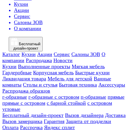
Кухни
Акции
Сервис
Салоны ЗОВ
О компании
Бесплатный
дизайн-проект
Каталог
Кухни
Акции
Сервис
Салоны ЗОВ
О
компании
Распродажа
Новости
Кухни
Выполненные проекты
Мягкая мебель
Гардеробные
Корпусная мебель
Быстрые кухни
Ликвидация товара
Мебель для детской
Ванные
комнаты
Столы и стулья
Бытовая техника
Аксессуары
Распродажа образцов
г-образные
г-образные с островом
п-образные
прямые
прямые с островом
с барной стойкой
с островом
угловые
Бесплатный дизайн-проект
Вызов дизайнера
Доставка
Вызов замерщика
Гарантия
Защита от подделки
Оплата
Рассрочка
Яндекс сплит