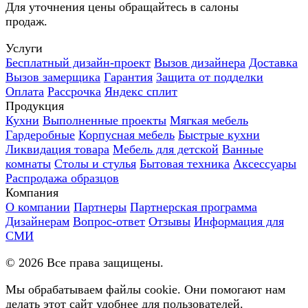
Для уточнения цены обращайтесь в салоны
продаж.
Услуги
Бесплатный дизайн-проект
Вызов дизайнера
Доставка
Вызов замерщика
Гарантия
Защита от подделки
Оплата
Рассрочка
Яндекс сплит
Продукция
Кухни
Выполненные проекты
Мягкая мебель
Гардеробные
Корпусная мебель
Быстрые кухни
Ликвидация товара
Мебель для детской
Ванные
комнаты
Столы и стулья
Бытовая техника
Аксессуары
Распродажа образцов
Компания
О компании
Партнеры
Партнерская программа
Дизайнерам
Вопрос-ответ
Отзывы
Информация для
СМИ
©
2026
Все права защищены.
Мы обрабатываем файлы cookie. Они помогают нам
делать этот сайт удобнее для пользователей.