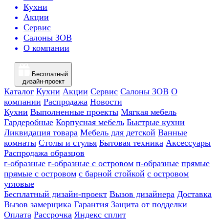
Кухни
Акции
Сервис
Салоны ЗОВ
О компании
Бесплатный
дизайн-проект
Каталог
Кухни
Акции
Сервис
Салоны ЗОВ
О
компании
Распродажа
Новости
Кухни
Выполненные проекты
Мягкая мебель
Гардеробные
Корпусная мебель
Быстрые кухни
Ликвидация товара
Мебель для детской
Ванные
комнаты
Столы и стулья
Бытовая техника
Аксессуары
Распродажа образцов
г-образные
г-образные с островом
п-образные
прямые
прямые с островом
с барной стойкой
с островом
угловые
Бесплатный дизайн-проект
Вызов дизайнера
Доставка
Вызов замерщика
Гарантия
Защита от подделки
Оплата
Рассрочка
Яндекс сплит