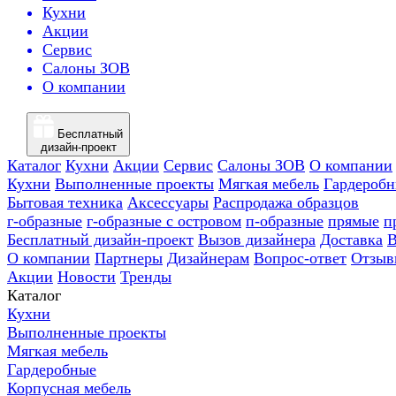
Кухни
Акции
Сервис
Салоны ЗОВ
О компании
Бесплатный
дизайн-проект
Каталог
Кухни
Акции
Сервис
Салоны ЗОВ
О компании
Кухни
Выполненные проекты
Мягкая мебель
Гардероб
Бытовая техника
Аксессуары
Распродажа образцов
г-образные
г-образные с островом
п-образные
прямые
п
Бесплатный дизайн-проект
Вызов дизайнера
Доставка
В
О компании
Партнеры
Дизайнерам
Вопрос-ответ
Отзыв
Акции
Новости
Тренды
Каталог
Кухни
Выполненные проекты
Мягкая мебель
Гардеробные
Корпусная мебель