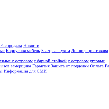
Распродажа
Новости
ные
Корпусная мебель
Быстрые кухни
Ликвидация товара
рямые с островом
с барной стойкой
с островом
угловые
ызов замерщика
Гарантия
Защита от подделки
Оплата
Р
ы
Информация для СМИ