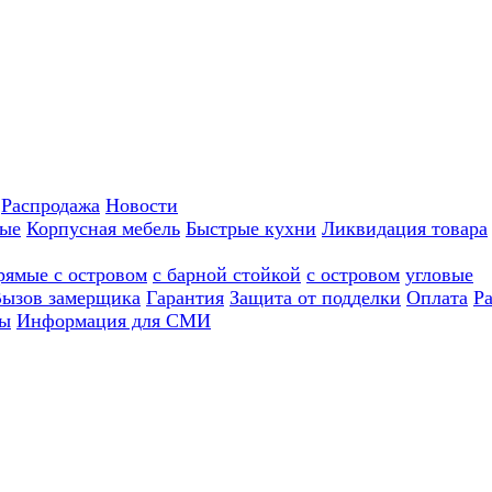
Распродажа
Новости
ные
Корпусная мебель
Быстрые кухни
Ликвидация товара
рямые с островом
с барной стойкой
с островом
угловые
ызов замерщика
Гарантия
Защита от подделки
Оплата
Р
ы
Информация для СМИ