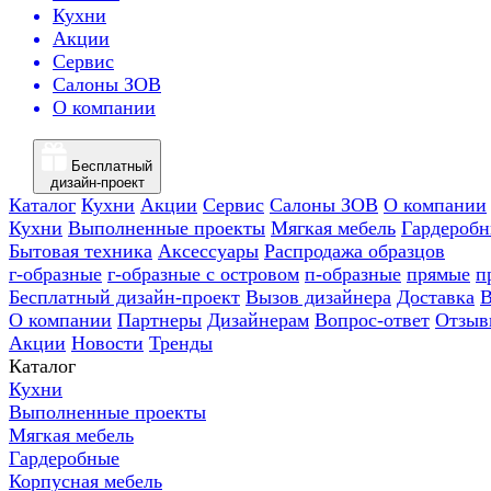
Кухни
Акции
Сервис
Салоны ЗОВ
О компании
Бесплатный
дизайн-проект
Каталог
Кухни
Акции
Сервис
Салоны ЗОВ
О компании
Кухни
Выполненные проекты
Мягкая мебель
Гардероб
Бытовая техника
Аксессуары
Распродажа образцов
г-образные
г-образные с островом
п-образные
прямые
п
Бесплатный дизайн-проект
Вызов дизайнера
Доставка
В
О компании
Партнеры
Дизайнерам
Вопрос-ответ
Отзыв
Акции
Новости
Тренды
Каталог
Кухни
Выполненные проекты
Мягкая мебель
Гардеробные
Корпусная мебель