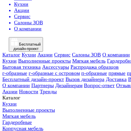
Кухни
Акции
Сервис
Салоны ЗОВ
О компании
Бесплатный
дизайн-проект
Каталог
Кухни
Акции
Сервис
Салоны ЗОВ
О компании
Кухни
Выполненные проекты
Мягкая мебель
Гардероб
Бытовая техника
Аксессуары
Распродажа образцов
г-образные
г-образные с островом
п-образные
прямые
п
Бесплатный дизайн-проект
Вызов дизайнера
Доставка
В
О компании
Партнеры
Дизайнерам
Вопрос-ответ
Отзыв
Акции
Новости
Тренды
Каталог
Кухни
Выполненные проекты
Мягкая мебель
Гардеробные
Корпусная мебель