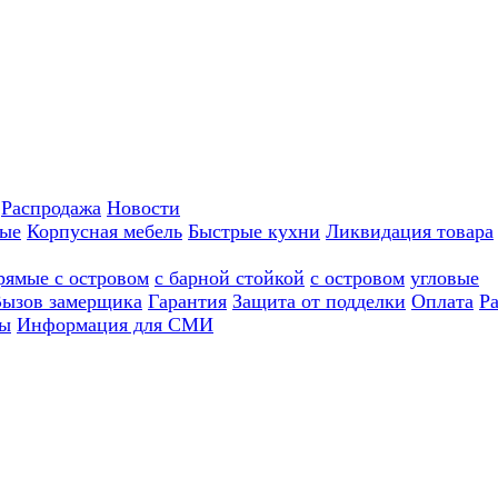
Распродажа
Новости
ные
Корпусная мебель
Быстрые кухни
Ликвидация товара
рямые с островом
с барной стойкой
с островом
угловые
ызов замерщика
Гарантия
Защита от подделки
Оплата
Р
ы
Информация для СМИ