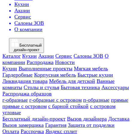
Кухни
Акции
Сервис
Салоны ЗОВ
О компании
Бесплатный
дизайн-проект
Каталог
Кухни
Акции
Сервис
Салоны ЗОВ
О
компании
Распродажа
Новости
Кухни
Выполненные проекты
Мягкая мебель
Гардеробные
Корпусная мебель
Быстрые кухни
Ликвидация товара
Мебель для детской
Ванные
комнаты
Столы и стулья
Бытовая техника
Аксессуары
Распродажа образцов
г-образные
г-образные с островом
п-образные
прямые
прямые с островом
с барной стойкой
с островом
угловые
Бесплатный дизайн-проект
Вызов дизайнера
Доставка
Вызов замерщика
Гарантия
Защита от подделки
Оплата
Рассрочка
Яндекс сплит