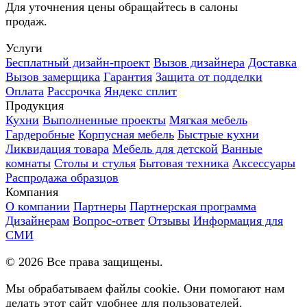
Для уточнения цены обращайтесь в салоны
продаж.
Услуги
Бесплатный дизайн-проект
Вызов дизайнера
Доставка
Вызов замерщика
Гарантия
Защита от подделки
Оплата
Рассрочка
Яндекс сплит
Продукция
Кухни
Выполненные проекты
Мягкая мебель
Гардеробные
Корпусная мебель
Быстрые кухни
Ликвидация товара
Мебель для детской
Ванные
комнаты
Столы и стулья
Бытовая техника
Аксессуары
Распродажа образцов
Компания
О компании
Партнеры
Партнерская программа
Дизайнерам
Вопрос-ответ
Отзывы
Информация для
СМИ
©
2026
Все права защищены.
Мы обрабатываем файлы cookie. Они помогают нам
делать этот сайт удобнее для пользователей.