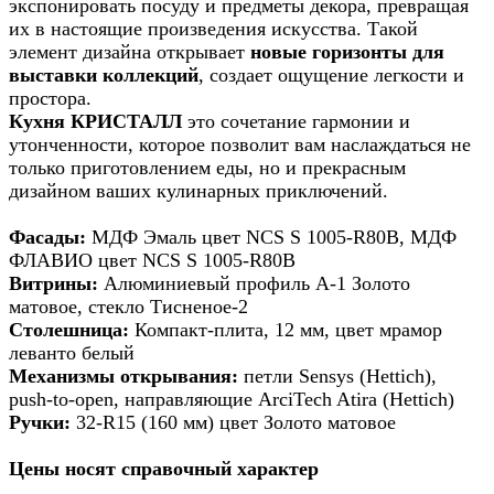
экспонировать посуду и предметы декора, превращая
их в настоящие произведения искусства. Такой
элемент дизайна открывает
новые горизонты для
выставки коллекций
, создает ощущение легкости и
простора.
Кухня КРИСТАЛЛ
это сочетание гармонии и
утонченности, которое позволит вам наслаждаться не
только приготовлением еды, но и прекрасным
дизайном ваших кулинарных приключений.
Фасады:
МДФ Эмаль цвет NCS S 1005-R80B, МДФ
ФЛАВИО цвет NCS S 1005-R80B
Витрины:
Алюминиевый профиль А-1 Золото
матовое, стекло Тисненое-2
Столешница:
Компакт-плита, 12 мм, цвет мрамор
леванто белый
Механизмы открывания:
петли Sensys (Hettich),
push-to-open, направляющие ArciTech Atira (Hettich)
Ручки:
32-R15 (160 мм) цвет Золото матовое
Цены носят справочный характер