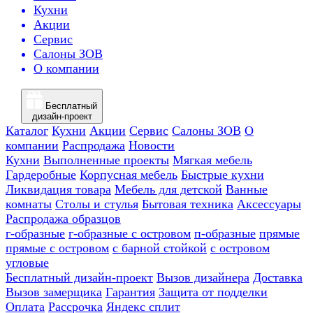
Кухни
Акции
Сервис
Салоны ЗОВ
О компании
Бесплатный
дизайн-проект
Каталог
Кухни
Акции
Сервис
Салоны ЗОВ
О
компании
Распродажа
Новости
Кухни
Выполненные проекты
Мягкая мебель
Гардеробные
Корпусная мебель
Быстрые кухни
Ликвидация товара
Мебель для детской
Ванные
комнаты
Столы и стулья
Бытовая техника
Аксессуары
Распродажа образцов
г-образные
г-образные с островом
п-образные
прямые
прямые с островом
с барной стойкой
с островом
угловые
Бесплатный дизайн-проект
Вызов дизайнера
Доставка
Вызов замерщика
Гарантия
Защита от подделки
Оплата
Рассрочка
Яндекс сплит