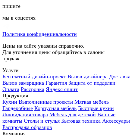
пишите
мы в соцсетях
Политика конфиденциальности
Цены на сайте указаны справочно.
Для уточнения цены обращайтесь в салоны
продаж.
Услуги
Бесплатный дизайн-проект
Вызов дизайнера
Доставка
Вызов замерщика
Гарантия
Защита от подделки
Оплата
Рассрочка
Яндекс сплит
Продукция
Кухни
Выполненные проекты
Мягкая мебель
Гардеробные
Корпусная мебель
Быстрые кухни
Ликвидация товара
Мебель для детской
Ванные
комнаты
Столы и стулья
Бытовая техника
Аксессуары
Распродажа образцов
Компания