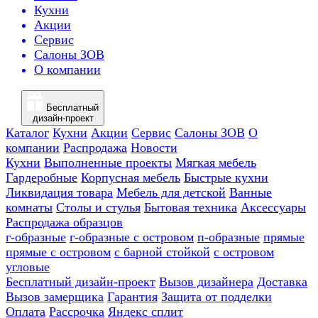
Кухни
Акции
Сервис
Салоны ЗОВ
О компании
Бесплатный
дизайн-проект
Каталог
Кухни
Акции
Сервис
Салоны ЗОВ
О
компании
Распродажа
Новости
Кухни
Выполненные проекты
Мягкая мебель
Гардеробные
Корпусная мебель
Быстрые кухни
Ликвидация товара
Мебель для детской
Ванные
комнаты
Столы и стулья
Бытовая техника
Аксессуары
Распродажа образцов
г-образные
г-образные с островом
п-образные
прямые
прямые с островом
с барной стойкой
с островом
угловые
Бесплатный дизайн-проект
Вызов дизайнера
Доставка
Вызов замерщика
Гарантия
Защита от подделки
Оплата
Рассрочка
Яндекс сплит