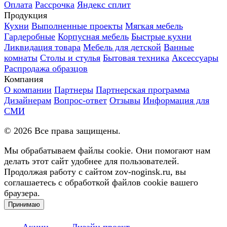
Оплата
Рассрочка
Яндекс сплит
Продукция
Кухни
Выполненные проекты
Мягкая мебель
Гардеробные
Корпусная мебель
Быстрые кухни
Ликвидация товара
Мебель для детской
Ванные
комнаты
Столы и стулья
Бытовая техника
Аксессуары
Распродажа образцов
Компания
О компании
Партнеры
Партнерская программа
Дизайнерам
Вопрос-ответ
Отзывы
Информация для
СМИ
©
2026
Все права защищены.
Мы обрабатываем файлы cookie. Они помогают нам
делать этот сайт удобнее для пользователей.
Продолжая работу с сайтом zov-noginsk.ru, вы
соглашаетесь с обработкой файлов cookie вашего
браузера.
Принимаю